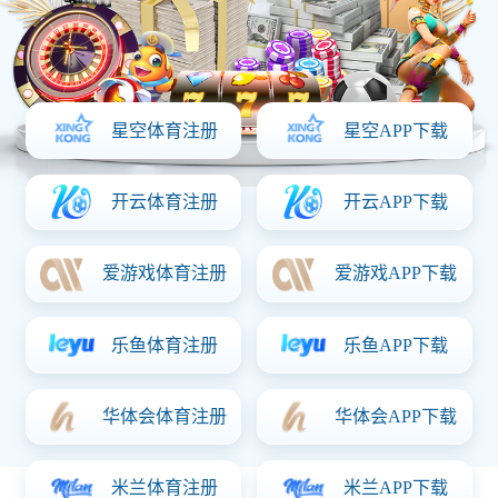
下载APP
天津承办开幕式 “小虎”静待新挑战
2026-06-12 15:04
阅读 42 次