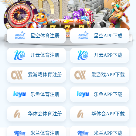
真实性和时效性。
2. 用户不得以虚假信息注册账户，不得冒用他人身份注册或使用
账户。
3. 用户对其账户的所有活动和操作承担全部法律责任，包括但不
限于信息发布、数据浏览、评论等。
三、服务内容
本平台主要提供线上买球官网(中国)官方网站相关的数据服务、
赛事预告、资讯分发、用户互动等功能，具体服务内容将根据运
营安排进行调整。
四、用户行为规范
用户承诺不利用本平台从事以下行为：
发布、传播违法或侵权信息