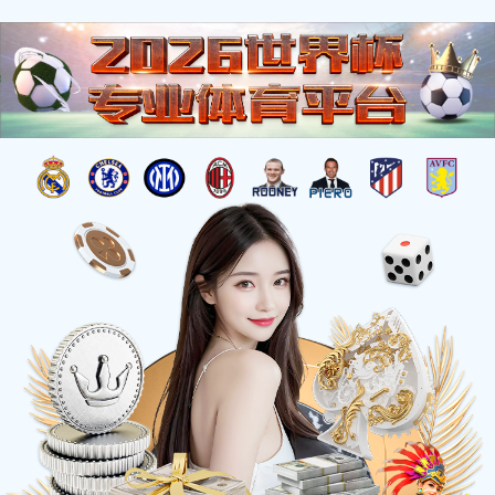
注册入口
用户使用协议
一、协议的接受
在您访问或使用本平台（以下简称“本平台”或“本服务”）之前，
请您仔细阅读并充分理解本《用户使用协议》（以下简称“本协
议”）。一旦您注册、登录、访问或使用本平台，即视为您已阅
读、理解并同意受本协议全部条款的约束。
二、账户注册与使用
1. 用户在注册时应提供真实、合法、有效的信息，并保证资料的