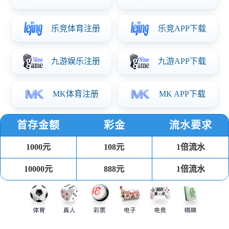
线上买球官网(中国)官方网站三重
安全护盾系统
从身份验证到平台架构，线上买球官网(中国)官方网站构建
多层防线，强化整体安全韧性。
用户层安全
通过设备识别与行为监
控，有效防止账户异常
访问。