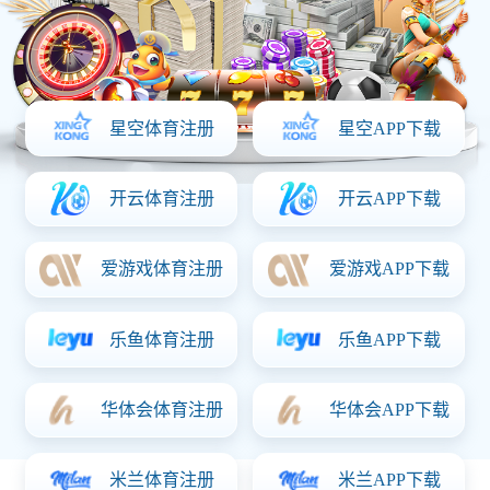
让体育更贴近你
线上买球官网(中国)官方网站 APP 以用户体验为核心，支持
线上买球官网(中国)官方网站项目，构建实时互动生态。涵
盖热门赛事与数据流，为每一位体育爱好者提供个性化信息
服务。
多平台兼容
社群互动
iOS / Android / Web
关注、评论、参与话题
App Store
Google Play