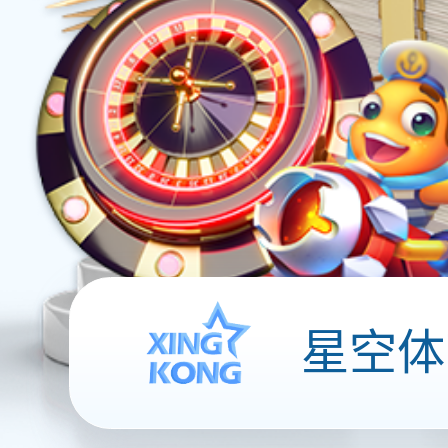
“野路子”的本
董路的训练模式与传统青训