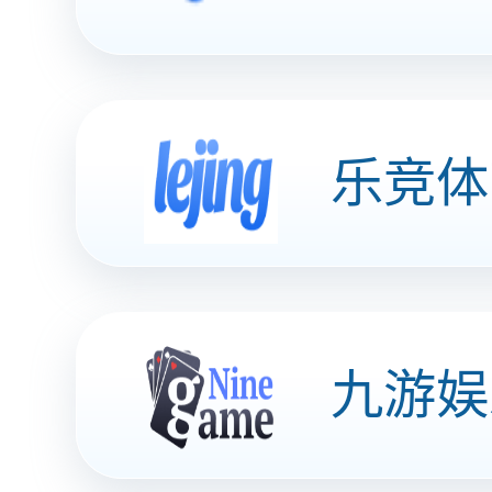
上一篇
浙江稠州银行解约王世龙，新帅
你可能感兴趣的内容
天津津门虎换帅后定位球得分率
天津津门虎在本赛季初一度陷入困境，
2026-07-20
浙江稠州银行解约王世龙，新帅
近日，CBA浙江稠州银行男篮正式宣
2026-06-09