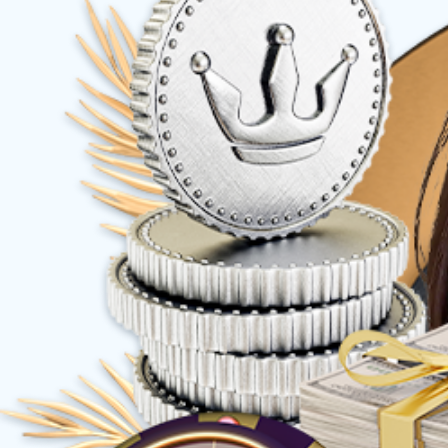
首页
体育快讯
正
近年来，中国足球的改革呼
的背景下，知名媒体人董路凭
了一套脱离传统体制的训练模
困局带来一丝曙光？