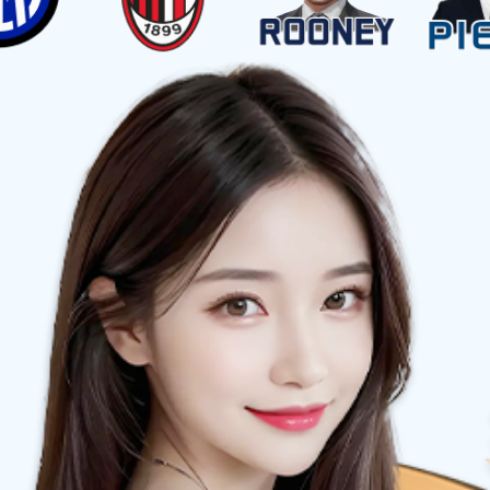
网页端入口
下载APP
路的“野路子”能不能“拯救”中国足
2026-06-09 15:04
阅读 40 次